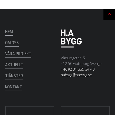
Ti
till
t
HEM
OM OSS
VÅRA PROJEKT
Vädursgatan 6
412 50 Göteborg Sverige
AKTUELLT
+46 (0) 31 335 34 40
habygg@habygg.se
TJÄNSTER
KONTAKT