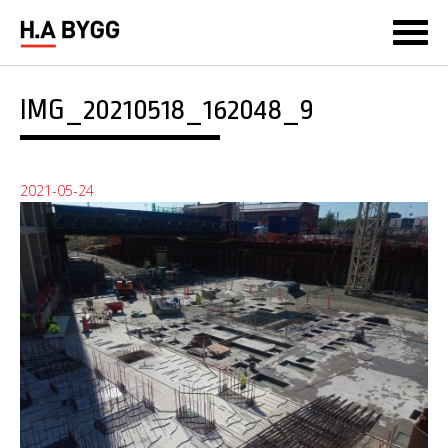
Ski
to
co
IMG_20210518_162048_9
2021-05-24