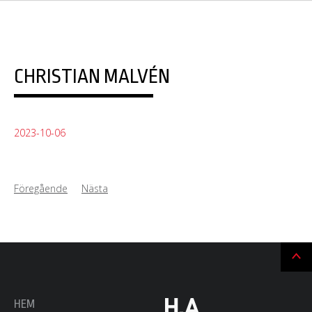
CHRISTIAN MALVÉN
2023-10-06
Föregående
Nästa
Ti
till
t
HEM