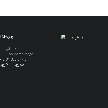
ursgatan 6
 50 Göteborg Sverige
 (0) 31 335 34 40
bygg@habygg.se