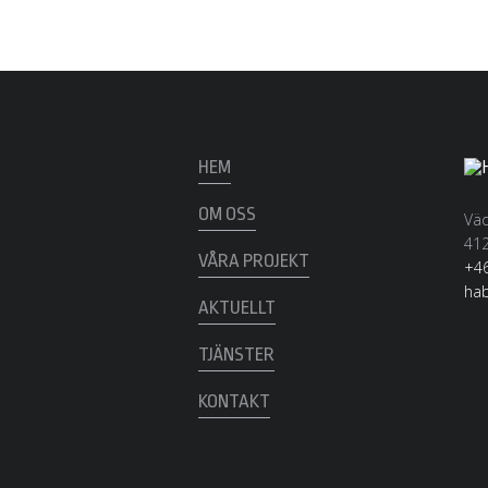
HEM
OM OSS
Väd
412
VÅRA PROJEKT
+46
ha
AKTUELLT
TJÄNSTER
KONTAKT