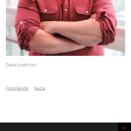
David Josefsson
Föregående
Nästa
Ti