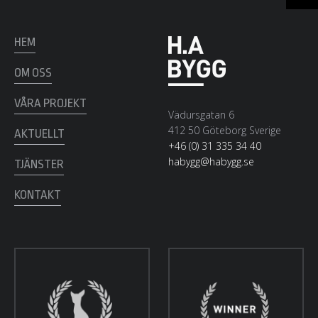
till
t
HEM
OM OSS
VÅRA PROJEKT
Vädursgatan 6
412 50 Göteborg Sverige
AKTUELLT
+46 (0) 31 335 34 40
habygg@habygg.se
TJÄNSTER
KONTAKT