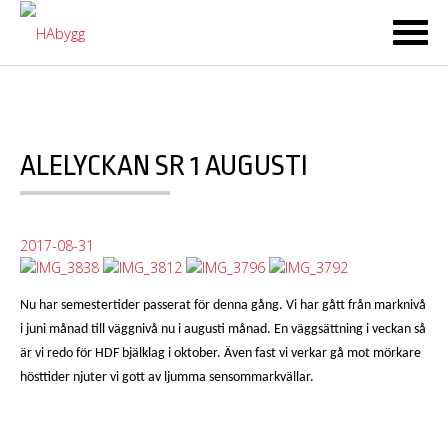
Ski
to
co
ALELYCKAN SR 1 AUGUSTI
2017-08-31
Nu har semestertider passerat för denna gång. Vi har gått från marknivå
i juni månad till väggnivå nu i augusti månad. En väggsättning i veckan så
är vi redo för HDF bjälklag i oktober. Även fast vi verkar gå mot mörkare
hösttider njuter vi gott av ljumma sensommarkvällar.