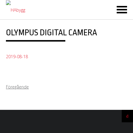
Ski
to
co
OLYMPUS DIGITAL CAMERA
2019-08-18
Föregående
Ti
till
t