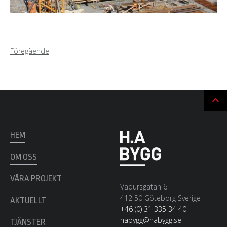
Föregående
Ti
till
t
HEM
OM OSS
VÅRA PROJEKT
Vädursgatan 6
412 50 Göteborg Sverige
AKTUELLT
+46 (0) 31 335 34 40
habygg@habygg.se
TJÄNSTER