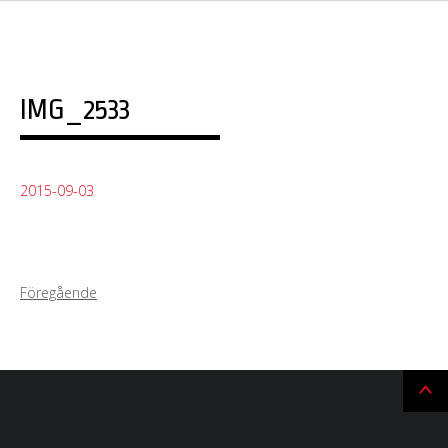
IMG_2533
2015-09-03
Föregående
Ti
till
t