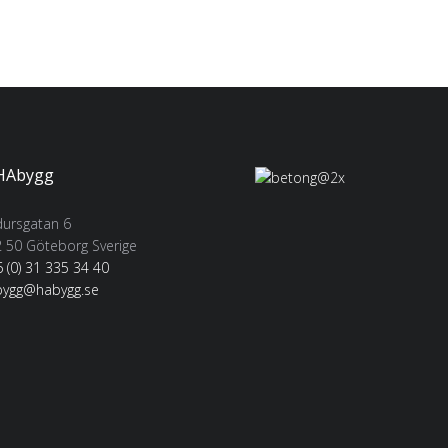
ursgatan 6
 50 Göteborg Sverige
 (0) 31 335 34 40
bygg@habygg.se