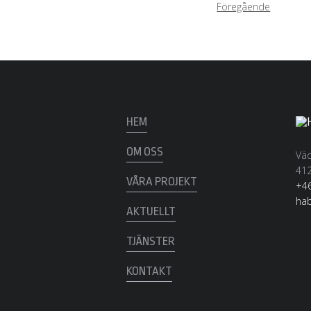
Föregående
HEM
OM OSS
Väd
412
VÅRA PROJEKT
+46
ha
AKTUELLT
TJÄNSTER
KONTAKT