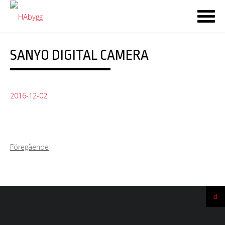
Ski
to
co
SANYO DIGITAL CAMERA
2016-12-02
Föregående
Ti
till
t