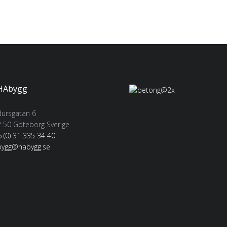
ursgatan 6
 50 Göteborg Sverige
 (0) 31 335 34 40
bygg@habygg.se