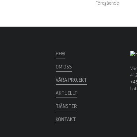
Föregående
HEM
OM OSS
Väd
412
VÅRA PROJEKT
+46
ha
AKTUELLT
TJÄNSTER
KONTAKT