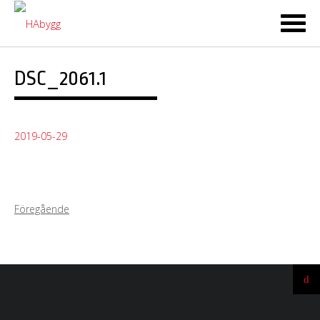
Ski
to
co
DSC_2061.1
2019-05-29
Föregående
Ti
till
t