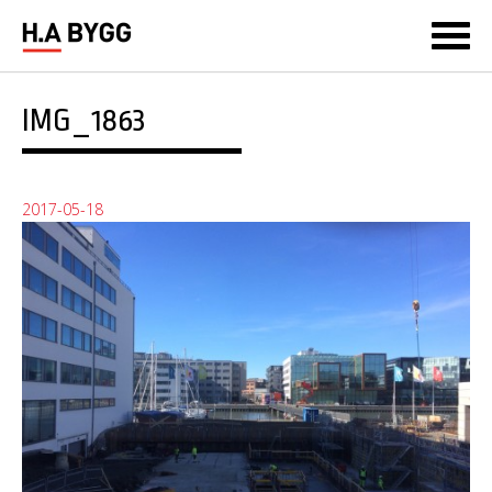
Ski
to
co
IMG_1863
2017-05-18