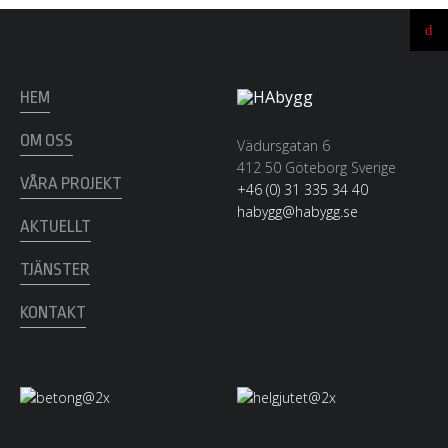
Ti
till
t
HEM
OM OSS
Vädursgatan 6
412 50 Göteborg Sverige
VÅRA PROJEKT
+46 (0) 31 335 34 40
habygg@habygg.se
AKTUELLT
TJÄNSTER
KONTAKT