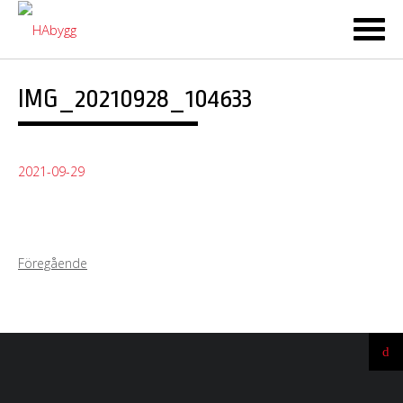
Ski
to
co
IMG_20210928_104633
2021-09-29
Föregående
Ti
till
t