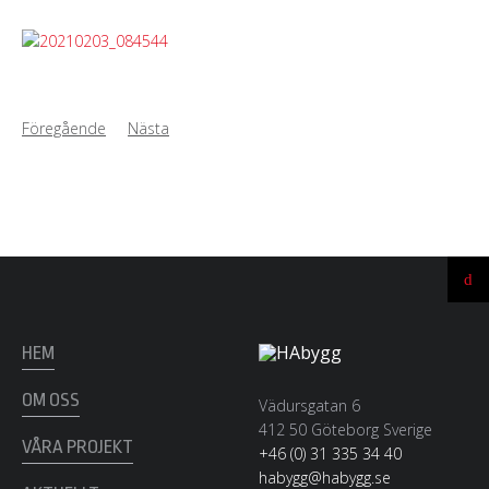
Föregående
Nästa
Ti
till
t
HEM
OM OSS
Vädursgatan 6
412 50 Göteborg Sverige
VÅRA PROJEKT
+46 (0) 31 335 34 40
habygg@habygg.se