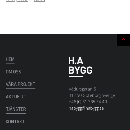
Ti
till
t
HEM
OM OSS
VÅRA PROJEKT
Vädursgatan 6
412 50 Göteborg Sverige
AKTUELLT
+46 (0) 31 335 34 40
habygg@habygg.se
TJÄNSTER
KONTAKT