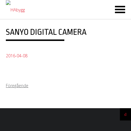
Ski
to
co
SANYO DIGITAL CAMERA
2016-04-08
Föregående
Ti
till
t