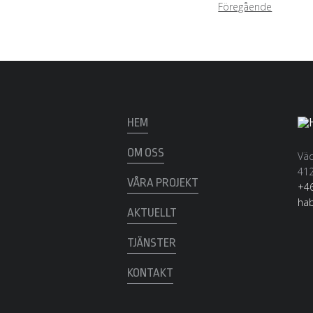
Föregående
HEM
OM OSS
Väd
412
VÅRA PROJEKT
+46
ha
AKTUELLT
TJÄNSTER
KONTAKT