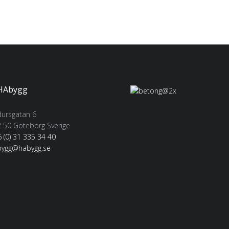
ursgatan 6
 50 Göteborg Sverige
 (0) 31 335 34 40
bygg@habygg.se