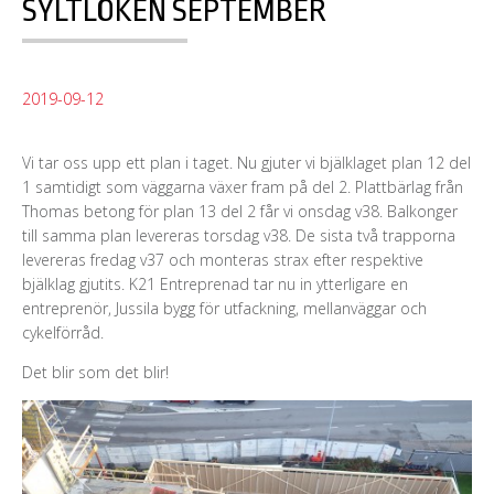
SYLTLÖKEN SEPTEMBER
2019-09-12
Vi tar oss upp ett plan i taget. Nu gjuter vi bjälklaget plan 12 del
1 samtidigt som väggarna växer fram på del 2. Plattbärlag från
Thomas betong för plan 13 del 2 får vi onsdag v38. Balkonger
till samma plan levereras torsdag v38. De sista två trapporna
levereras fredag v37 och monteras strax efter respektive
bjälklag gjutits. K21 Entreprenad tar nu in ytterligare en
entreprenör, Jussila bygg för utfackning, mellanväggar och
cykelförråd.
Det blir som det blir!