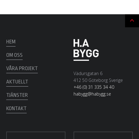
Ti
till
t
HEM
OM OSS
VÅRA PROJEKT
Vädursgatan 6
412 50 Göteborg Sverige
AKTUELLT
+46 (0) 31 335 34 40
habygg@habygg.se
TJÄNSTER
KONTAKT