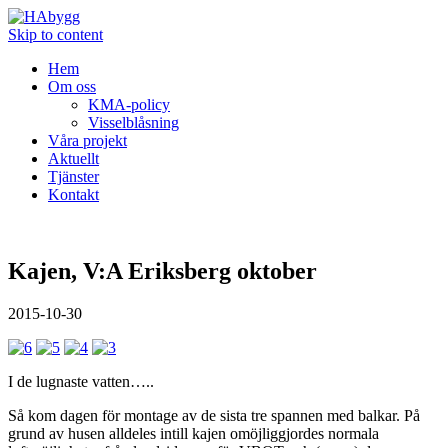
Skip to content
Hem
Om oss
KMA-policy
Visselblåsning
Våra projekt
Aktuellt
Tjänster
Kontakt
Kajen, V:A Eriksberg oktober
2015-10-30
I de lugnaste vatten…..
Så kom dagen för montage av de sista tre spannen med balkar. På
grund av husen alldeles intill kajen omöjliggjordes normala