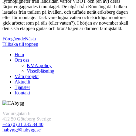
lyftmöjligheter från landsidan varför VBOT och (en av) deras
färjor engagerades i montaget. De utgår från Rönnäng där balken
lastades från trailern på kvällen, och tuffade neråt eriksberg dagen
efter för montage. Tack vare lugna vatten och skickliga montörer
gick arbetet som på räls (eller vatten?). I början av november skall
den sista etappen gjutas och bron/ kajen är därmed färdigställd.
Föregående
Nästa
Tillbaka till toppen
Hem
Om oss
KMA-policy
Visselblåsning
Våra projekt
Aktuellt
Tjänster
Kontakt
Vädursgatan 6
412 50 Göteborg Sverige
+46 (0) 31 335 34 40
habygg@habygg.se