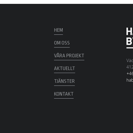
HEM
OM OSS
VÅRA PROJEKT
Väd
412
AKTUELLT
+46
ha
TJÄNSTER
KONTAKT