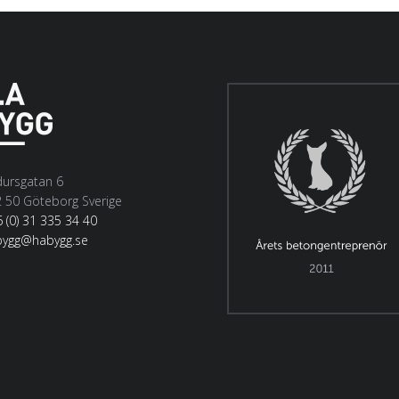
ursgatan 6
 50 Göteborg Sverige
 (0) 31 335 34 40
bygg@habygg.se