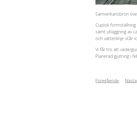
Samverkansbron över
Cuplok formställnin
samt utläggning av ca
och vattenlinje står
Vi får tro att väderg
Planerad gjutning i fe
Föregående
Nästa