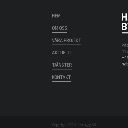
HEM
OM OSS
VÅRA PROJEKT
Väd
412
AKTUELLT
+46
ha
TJÄNSTER
KONTAKT
Copyright 2014 - Ha bygg AB.